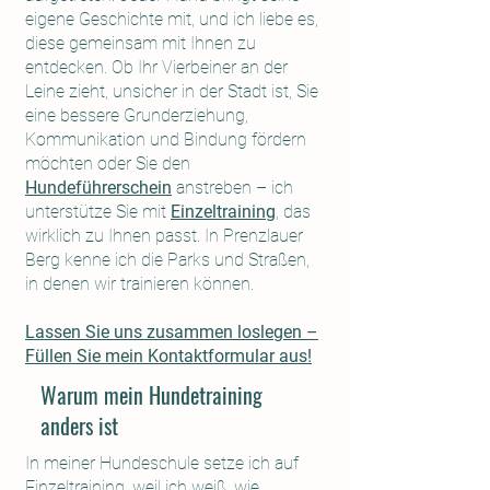
eigene Geschichte mit, und ich liebe es,
diese gemeinsam mit Ihnen zu
entdecken. Ob Ihr Vierbeiner an der
Leine zieht, unsicher in der Stadt ist, Sie
eine bessere Grunderziehung,
Kommunikation und Bindung fördern
möchten oder Sie den
Hundeführerschein
anstreben – ich
unterstütze Sie mit
Einzeltraining
, das
wirklich zu Ihnen passt. In Prenzlauer
Berg kenne ich die Parks und Straßen,
in denen wir trainieren können.
Lassen Sie uns zusammen loslegen –
Füllen Sie mein Kontaktformular aus!
Warum mein Hundetraining
anders ist
In meiner Hundeschule setze ich auf
Einzeltraining
, weil ich weiß, wie