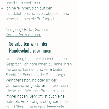
und Ihrem Vierbeiner.
Ich helfe Ihnen, sich auf den
Hundeführerschein
vorzubereiten und
nehmen Ihnen die Prüfung ab.
Neugierig? Füllen Sie mein
Kontaktformular aus!
So arbeiten wir in der
Hundeschule zusammen
Unser Weg beginnt mit einem ersten
Gespräch. Ich höre Ihnen zu, lerne Ihren
Vierbeiner kennen und wir arbeiten
Schritt für Schritt an der Behebung der
Verhaltensstörung oder an der
Grunderziehung oder am stressfreien
alleine sein. Welches Problem sie auch
immer haben. Sehr oft ist auch eine
optimale Ernährung wichtig, damit der
Hund überhaupt ausgeglichen sein