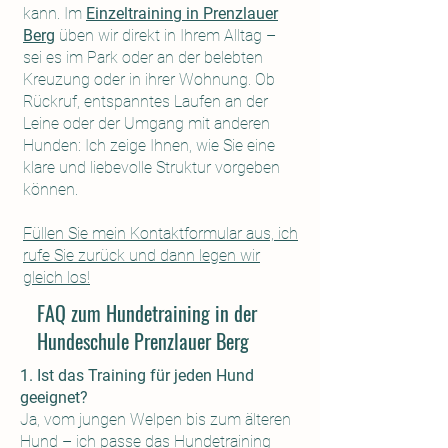
kann. Im
Einzeltraining in Prenzlauer
Berg
üben wir direkt in Ihrem Alltag –
sei es im Park oder an der belebten
Kreuzung oder in ihrer Wohnung. Ob
Rückruf, entspanntes Laufen an der
Leine oder der Umgang mit anderen
Hunden: Ich zeige Ihnen, wie Sie eine
klare und liebevolle Struktur vorgeben
können.
Füllen Sie mein Kontaktformular aus, ich
rufe Sie zurück und dann legen wir
gleich los!
FAQ zum Hundetraining in der
Hundeschule Prenzlauer Berg
1. Ist das Training für jeden Hund
geeignet?
Ja, vom jungen Welpen bis zum älteren
Hund – ich passe das Hundetraining